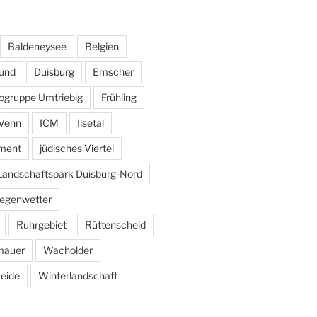
Baldeneysee
Belgien
und
Duisburg
Emscher
ogruppe Umtriebig
Frühling
Venn
ICM
Ilsetal
ement
jüdisches Viertel
Landschaftspark Duisburg-Nord
egenwetter
Ruhrgebiet
Rüttenscheid
mauer
Wacholder
eide
Winterlandschaft