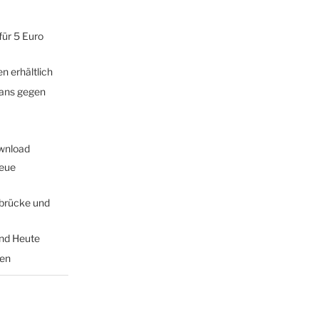
für 5 Euro
n erhältlich
fans gegen
wnload
Neue
brücke und
und Heute
hen