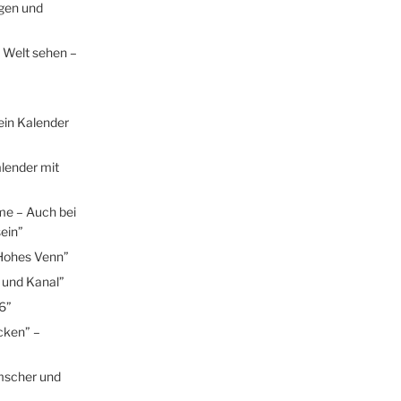
egen und
 Welt sehen –
ein Kalender
lender mit
me – Auch bei
ein”
Hohes Venn”
 und Kanal”
6”
cken” –
mscher und