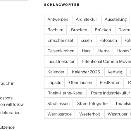
SCHLAGWÖRTER
Antwerpen
Architektur
Ausstellung
Bochum
Brocken
Brücken
Dortm
Emscherinsel
Essen
Fotobuch
Fot
Gelsenkirchen
Harz
Herne
Hohes 
Industriekultur
Intentional Camera Mov
Kalender
Kalender 2025
Kettwig
Lapadu
Oberhausen
Postkarten
R
 auch in
Rhein-Herne-Kanal
Route Industriekultur
tospots
Stadt essen
Streetfotografie
Teufels
n will follow
sdekoration
Wernigerode
Westerholt
Westruper H
hützende