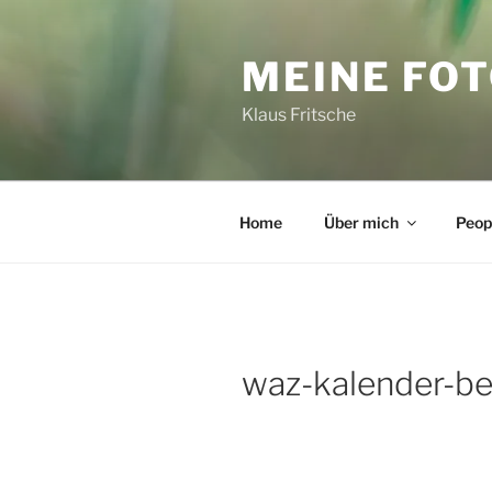
Zum
Inhalt
MEINE FO
springen
Klaus Fritsche
Home
Über mich
Peop
waz-kalender-be