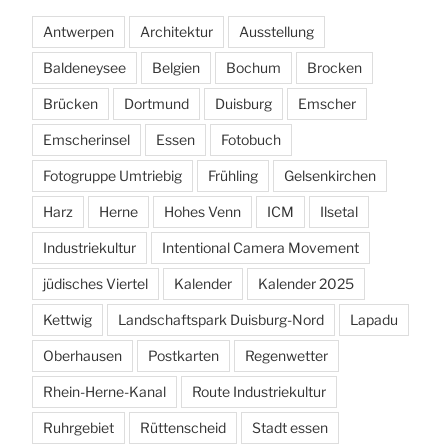
Antwerpen
Architektur
Ausstellung
Baldeneysee
Belgien
Bochum
Brocken
Brücken
Dortmund
Duisburg
Emscher
Emscherinsel
Essen
Fotobuch
Fotogruppe Umtriebig
Frühling
Gelsenkirchen
Harz
Herne
Hohes Venn
ICM
Ilsetal
Industriekultur
Intentional Camera Movement
jüdisches Viertel
Kalender
Kalender 2025
Kettwig
Landschaftspark Duisburg-Nord
Lapadu
Oberhausen
Postkarten
Regenwetter
Rhein-Herne-Kanal
Route Industriekultur
Ruhrgebiet
Rüttenscheid
Stadt essen