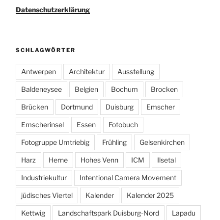
Datenschutzerklärung
SCHLAGWÖRTER
Antwerpen
Architektur
Ausstellung
Baldeneysee
Belgien
Bochum
Brocken
Brücken
Dortmund
Duisburg
Emscher
Emscherinsel
Essen
Fotobuch
Fotogruppe Umtriebig
Frühling
Gelsenkirchen
Harz
Herne
Hohes Venn
ICM
Ilsetal
Industriekultur
Intentional Camera Movement
jüdisches Viertel
Kalender
Kalender 2025
Kettwig
Landschaftspark Duisburg-Nord
Lapadu