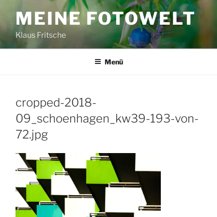
Zum
MEINE FOTOWELT
Inhalt
springen
Klaus Fritsche
Menü
cropped-2018-
09_schoenhagen_kw39-193-von-
72.jpg