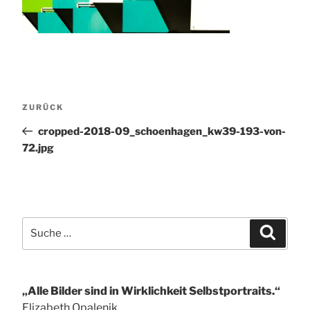
Beitragsnavigation
Vorheriger
ZURÜCK
Beitrag
cropped-2018-09_schoenhagen_kw39-193-von-
72.jpg
Suche
Suchen
nach:
„Alle Bilder sind in Wirklichkeit Selbstportraits.“
Elizabeth Opalenik