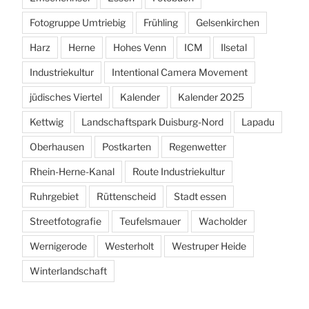
Fotogruppe Umtriebig
Frühling
Gelsenkirchen
Harz
Herne
Hohes Venn
ICM
Ilsetal
Industriekultur
Intentional Camera Movement
jüdisches Viertel
Kalender
Kalender 2025
Kettwig
Landschaftspark Duisburg-Nord
Lapadu
Oberhausen
Postkarten
Regenwetter
Rhein-Herne-Kanal
Route Industriekultur
Ruhrgebiet
Rüttenscheid
Stadt essen
Streetfotografie
Teufelsmauer
Wacholder
Wernigerode
Westerholt
Westruper Heide
Winterlandschaft