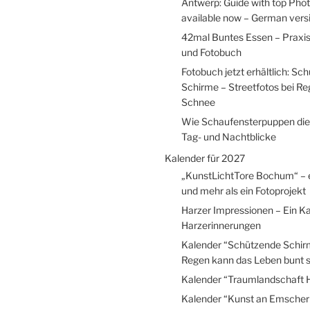
Antwerp: Guide with top Pho
available now – German versio
42mal Buntes Essen – Praxi
und Fotobuch
Fotobuch jetzt erhältlich: Sc
Schirme – Streetfotos bei R
Schnee
Wie Schaufensterpuppen die
Tag- und Nachtblicke
Kalender für 2027
„KunstLichtTore Bochum“ – 
und mehr als ein Fotoprojekt
Harzer Impressionen – Ein Ka
Harzerinnerungen
Kalender “Schützende Schir
Regen kann das Leben bunt s
Kalender “Traumlandschaft 
Kalender “Kunst an Emscher