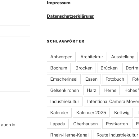
Impressum
Datenschutzerklärung
SCHLAGWÖRTER
Antwerpen
Architektur
Ausstellung
Bochum
Brocken
Brücken
Dortm
Emscherinsel
Essen
Fotobuch
Fot
Gelsenkirchen
Harz
Herne
Hohes 
Industriekultur
Intentional Camera Mov
Kalender
Kalender 2025
Kettwig
Lapadu
Oberhausen
Postkarten
R
 auch in
Rhein-Herne-Kanal
Route Industriekultur