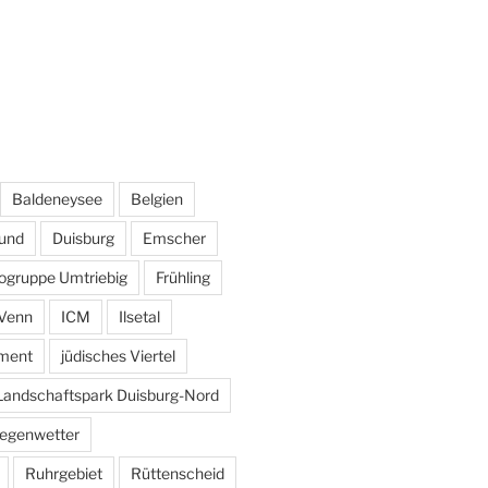
Baldeneysee
Belgien
und
Duisburg
Emscher
ogruppe Umtriebig
Frühling
Venn
ICM
Ilsetal
ement
jüdisches Viertel
Landschaftspark Duisburg-Nord
egenwetter
Ruhrgebiet
Rüttenscheid