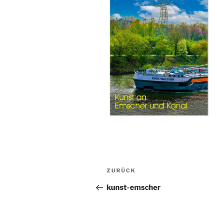
Beitragsnavigation
Vorheriger
ZURÜCK
Beitrag
kunst-emscher