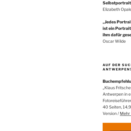
Selbstportrait
Elizabeth Opal
„Jedes Portrai
ist ein Portrai
ihm dafür gese
Oscar Wilde
AUF DER SUC
ANTWERPEN? 
Buchempfehl
„Klaus Fritsche
Antwerpen in 
Fotoreiseführe
40 Seiten, 14,9
Version /
Mehr 