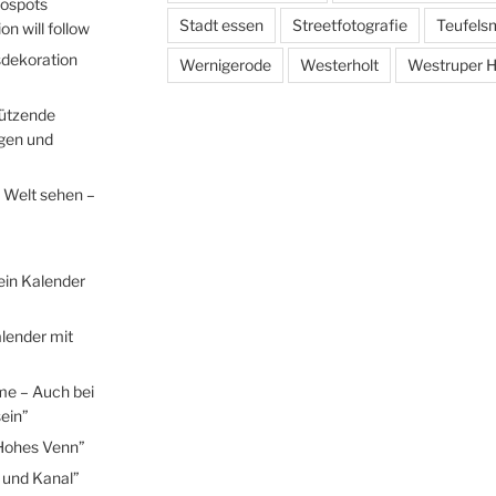
tospots
Stadt essen
Streetfotografie
Teufels
n will follow
sdekoration
Wernigerode
Westerholt
Westruper H
hützende
egen und
 Welt sehen –
ein Kalender
lender mit
me – Auch bei
ein”
Hohes Venn”
 und Kanal”