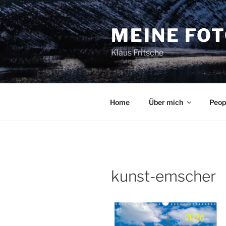
Zum
Inhalt
MEINE FO
springen
Klaus Fritsche
Home
Über mich
Peop
kunst-emscher