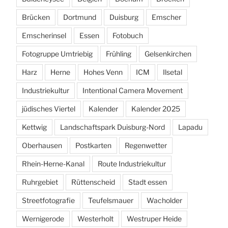
Brücken
Dortmund
Duisburg
Emscher
Emscherinsel
Essen
Fotobuch
Fotogruppe Umtriebig
Frühling
Gelsenkirchen
Harz
Herne
Hohes Venn
ICM
Ilsetal
Industriekultur
Intentional Camera Movement
jüdisches Viertel
Kalender
Kalender 2025
Kettwig
Landschaftspark Duisburg-Nord
Lapadu
Oberhausen
Postkarten
Regenwetter
Rhein-Herne-Kanal
Route Industriekultur
Ruhrgebiet
Rüttenscheid
Stadt essen
Streetfotografie
Teufelsmauer
Wacholder
Wernigerode
Westerholt
Westruper Heide