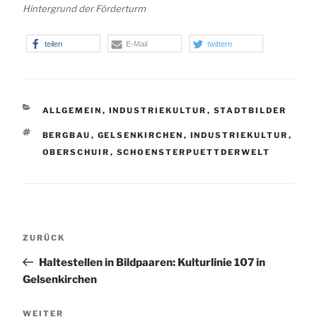
Hintergrund der Förderturm
teilen
E-Mail
twittern
KATEGORIEN
ALLGEMEIN
,
INDUSTRIEKULTUR
,
STADTBILDER
SCHLAGWÖRTER
BERGBAU
,
GELSENKIRCHEN
,
INDUSTRIEKULTUR
,
OBERSCHUIR
,
SCHOENSTERPUETTDERWELT
Beitragsnavigation
Vorheriger
ZURÜCK
Beitrag
Haltestellen in Bildpaaren: Kulturlinie 107 in
Gelsenkirchen
Nächster
WEITER