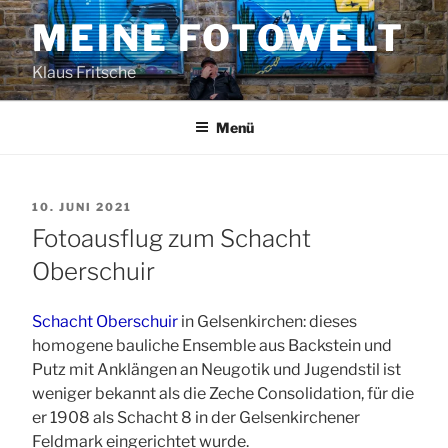
Zum
MEINE FOTOWELT
Inhalt
springen
Klaus Fritsche
Menü
VERÖFFENTLICHT
10. JUNI 2021
AM
Fotoausflug zum Schacht
Oberschuir
Schacht Oberschuir
in Gelsenkirchen: dieses
homogene bauliche Ensemble aus Backstein und
Putz mit Anklängen an Neugotik und Jugendstil ist
weniger bekannt als die Zeche Consolidation, für die
er 1908 als Schacht 8 in der Gelsenkirchener
Feldmark eingerichtet wurde.