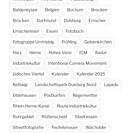
Baldeneysee
Belgien
Bochum
Brocken
Brücken
Dortmund
Duisburg
Emscher
Emscherinsel
Essen
Fotobuch
Fotogruppe Umtriebig
Frühling
Gelsenkirchen
Harz
Herne
Hohes Venn
ICM
Ilsetal
Industriekultur
Intentional Camera Movement
jüdisches Viertel
Kalender
Kalender 2025
Kettwig
Landschaftspark Duisburg-Nord
Lapadu
Oberhausen
Postkarten
Regenwetter
Rhein-Herne-Kanal
Route Industriekultur
Ruhrgebiet
Rüttenscheid
Stadt essen
Streetfotografie
Teufelsmauer
Wacholder