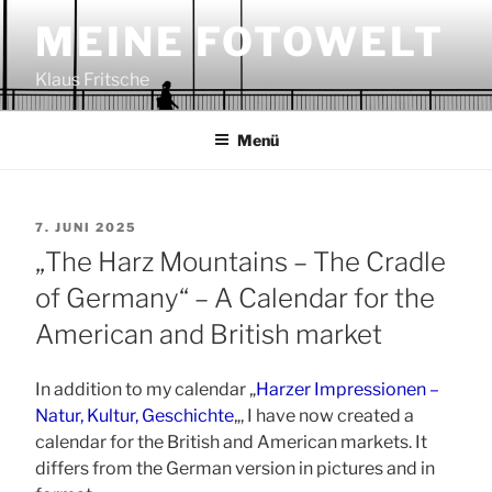
Zum
MEINE FOTOWELT
Inhalt
springen
Klaus Fritsche
Menü
VERÖFFENTLICHT
7. JUNI 2025
AM
„The Harz Mountains – The Cradle
of Germany“ – A Calendar for the
American and British market
In addition to my calendar „
Harzer Impressionen –
Natur, Kultur, Geschichte
„, I have now created a
calendar for the British and American markets. It
differs from the German version in pictures and in