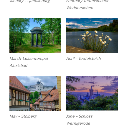
January – Quedlinburg
February-Teufelsmauer-
Weddersleben
March-Luisentempel
April – Teufelsteich
Alexisbad
May – Stolberg
June – Schloss
Wernigerode