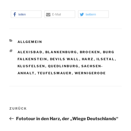
teilen
E-Mail
twittern
KATEGORIEN
ALLGEMEIN
SCHLAGWÖRTER
ALEXISBAD
,
BLANKENBURG
,
BROCKEN
,
BURG
FALKENSTEIN
,
DEVILS WALL
,
HARZ
,
ILSETAL
,
KLUSFELSEN
,
QUEDLINBURG
,
SACHSEN-
ANHALT
,
TEUFELSMAUER
,
WERNIGERODE
Beitragsnavigation
Vorheriger
ZURÜCK
Beitrag
Fototour in den Harz, der „Wiege Deutschlands“