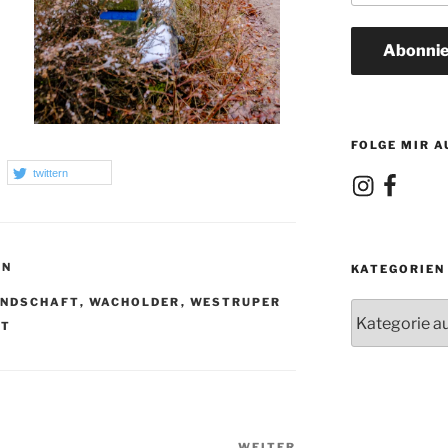
Adresse
Abonnie
FOLGE MIR A
twittern
Instagram
Facebook
EN
KATEGORIEN
ANDSCHAFT
,
WACHOLDER
,
WESTRUPER
Kategorien
FT
Nächster
WEITER