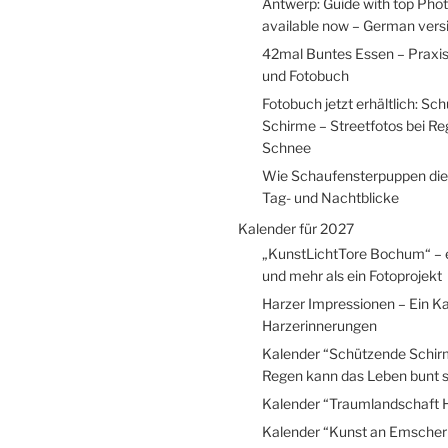
Antwerp: Guide with top Pho
available now – German versio
42mal Buntes Essen – Praxi
und Fotobuch
Fotobuch jetzt erhältlich: Sc
Schirme – Streetfotos bei R
Schnee
Wie Schaufensterpuppen die
Tag- und Nachtblicke
Kalender für 2027
„KunstLichtTore Bochum“ – 
und mehr als ein Fotoprojekt
Harzer Impressionen – Ein Ka
Harzerinnerungen
Kalender “Schützende Schir
Regen kann das Leben bunt s
Kalender “Traumlandschaft 
Kalender “Kunst an Emscher