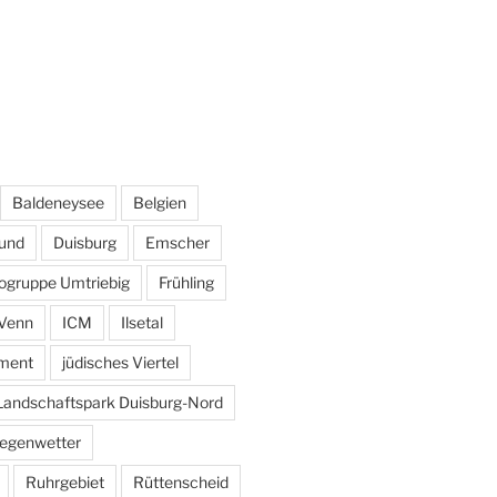
Baldeneysee
Belgien
und
Duisburg
Emscher
ogruppe Umtriebig
Frühling
Venn
ICM
Ilsetal
ement
jüdisches Viertel
Landschaftspark Duisburg-Nord
egenwetter
Ruhrgebiet
Rüttenscheid