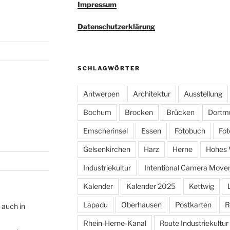
Impressum
Datenschutzerklärung
SCHLAGWÖRTER
Antwerpen
Architektur
Ausstellung
Bochum
Brocken
Brücken
Dortm
Emscherinsel
Essen
Fotobuch
Fot
Gelsenkirchen
Harz
Herne
Hohes 
Industriekultur
Intentional Camera Mov
Kalender
Kalender 2025
Kettwig
Lapadu
Oberhausen
Postkarten
R
 auch in
Rhein-Herne-Kanal
Route Industriekultur