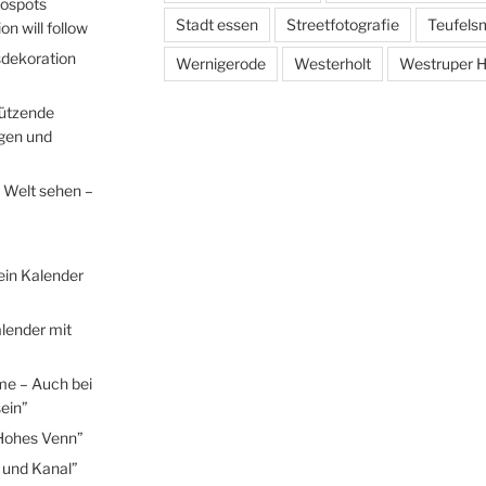
tospots
Stadt essen
Streetfotografie
Teufels
n will follow
sdekoration
Wernigerode
Westerholt
Westruper H
hützende
egen und
 Welt sehen –
ein Kalender
lender mit
me – Auch bei
ein”
Hohes Venn”
 und Kanal”