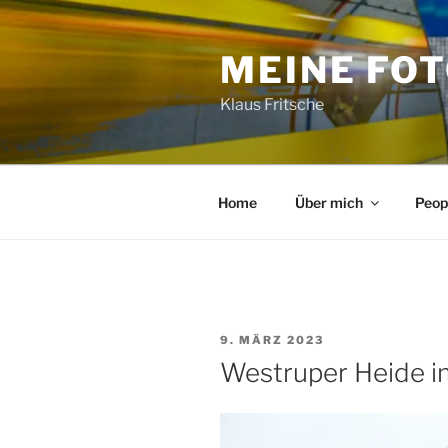
Zum
Inhalt
MEINE FO
springen
Klaus Fritsche
Home
Über mich
Peop
VERÖFFENTLICHT
9. MÄRZ 2023
AM
Westruper Heide i