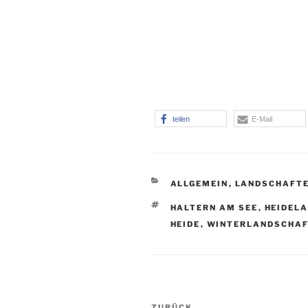
teilen
E-Mail
KATEGORIEN
ALLGEMEIN
,
LANDSCHAFT
SCHLAGWÖRTER
HALTERN AM SEE
,
HEIDEL
HEIDE
,
WINTERLANDSCHA
Beitragsnavigation
Vorheriger
ZURÜCK