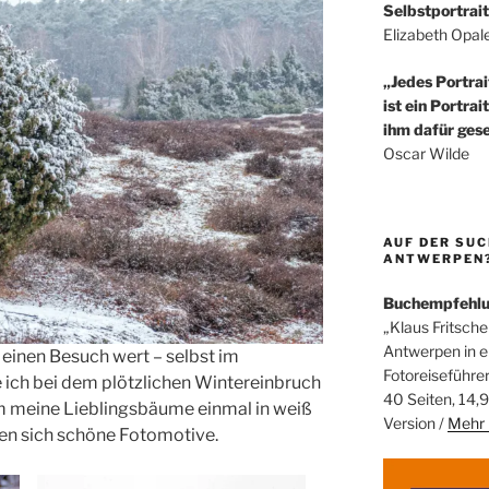
Selbstportrait
Elizabeth Opal
„Jedes Portrai
ist ein Portrai
ihm dafür gese
Oscar Wilde
AUF DER SUC
ANTWERPEN? 
Buchempfehl
„Klaus Fritsche
Antwerpen in 
einen Besuch wert – selbst im
Fotoreiseführe
e ich bei dem plötzlichen Wintereinbruch
40 Seiten, 14,9
m meine Lieblingsbäume einmal in weiß
Version /
Mehr 
ben sich schöne Fotomotive.